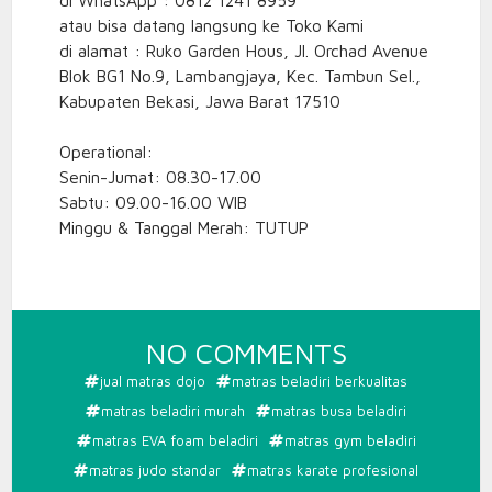
atau bisa datang langsung ke Toko Kami
di alamat : Ruko Garden Hous, Jl. Orchad Avenue
Blok BG1 No.9, Lambangjaya, Kec. Tambun Sel.,
Kabupaten Bekasi, Jawa Barat 17510
Operational:
Senin-Jumat: 08.30-17.00
Sabtu: 09.00-16.00 WIB
Minggu & Tanggal Merah: TUTUP
ON
NO COMMENTS
JUAL
jual matras dojo
matras beladiri berkualitas
MATRAS
matras beladiri murah
matras busa beladiri
BELADIRI
matras EVA foam beladiri
matras gym beladiri
matras judo standar
matras karate profesional