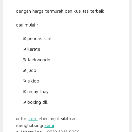
dengan harga termurah dan kualitas terbaik
dari mulai :
pencak silat
karate
taekwondo
judo
aikido
muay thay
boxing dll.
untuk
info
lebih lanjut silahkan
menghubungi
kami
di WhatsApp : 0812 1241 8959