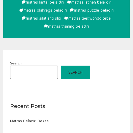
matras lantai bela diri
matras latihan bela diri
matras olahraga beladiri
matras puzzle beladiri
matras silat anti slip
matras taekwondo tebal
matras training beladiri
Search
SEARCH
Recent Posts
Matras Beladiri Bekasi