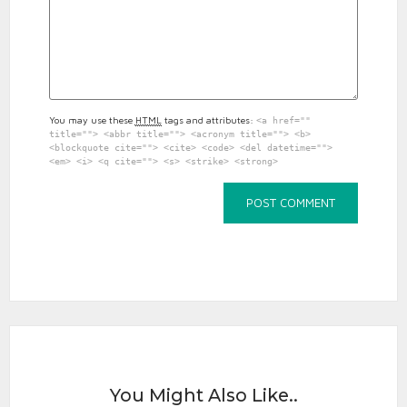
You may use these
HTML
tags and attributes:
<a href=""
title=""> <abbr title=""> <acronym title=""> <b>
<blockquote cite=""> <cite> <code> <del datetime="">
<em> <i> <q cite=""> <s> <strike> <strong>
You Might Also Like..