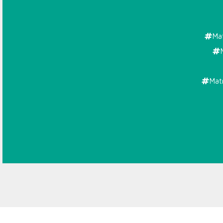
BELADIRI
BEKASI
Mat
Matr